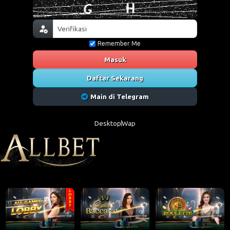
Remember Me
Masuk
Daftar Sekarang
Main di Telegram
Desktop
Wap