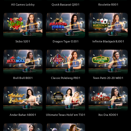
All Games Lobby
Quick Baccarat Q001
Roulette R001
Sicbo S201
Dragon Tiger D201
Infinite Blackjack BJ001
Bull Bull B001
Classic Pokdeng P001
Teen Patti 20-20 W001
Andar Bahar AB001
Ultimate Texas Hold'em T501
Xoc Dia XD001