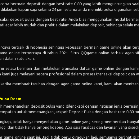
mencoba bermain deposit dengan best rate 0.80 yang lebih menguntungkan s
 dilakukan kapan saja selama 24 jam selama anda memiliki pulsa digunakan s
ransaksi deposit pulsa dengan best rate, Anda bisa menggunakan modal berma
kmati agar lebih mudah dan praktis dalam melakukan deposit, sehingga selal
percaya terbaik di Indonesia sehingga kepuasan bermain game online akan ter
ame online terpercaya di tahun 2021. Situs QQgame online terbaik agen sit
n dalam satu akun.
 selalu bermain dan melakukan transaksi daftar game online dengan kami. A
 kami juga melayani secara profesional dalam proses transaksi deposit dan w
 ketika membuat taruhan dengan agen game online kami, kami akan mentra
Pulsa Resmi
dah memenangkan deposit pulsa yang dilengkapi dengan ratusan jenis permain
sempatan untuk memenangkan jackpot Deposit Pulsa dengan best rate 0.80 mud
at lengkap, tidak hanya menyediakan game online yang sering memberikan bany
inggi dan tidak hanya omong kosong. Apa saja fasilitas dan layanan yang disedi
ar game online saat ini. Jadi tidak perlu diragukan lagi, semuanya terlihat d