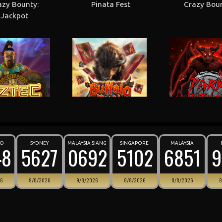
azy Bounty:
Pinata Fest
Crazy Bou
Jackpot
c: Bonus Hunt
Buffalo Rush
Dark Ritu
RO
SYDNEY
MALAYSIA SIANG
SINGAPORE
MALAYSIA
48
5627
0692
5102
6851
9
26
9/8/2026
9/8/2026
8/8/2026
8/8/2026
8