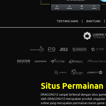
Pirate Treasure Hunt
Fi
TENTANG KAMI
|
BANTUAN
|
Rush Hour Gold
Jum
Situs Permainan
DRAGON212 sangat terkenal dengan situs game d
oleh DRAGON212 merupakan produk unggulan di 
online yang merupakan permainan mesin game a