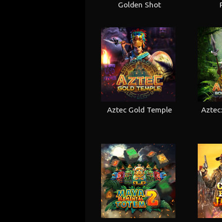
Golden Shot
Aztec Gold Temple
Aztec