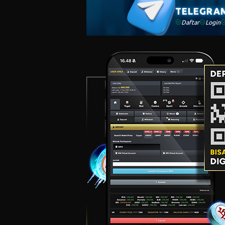
Anubis
TELEGRA
Daftar
Login
Slotto 4D
Xmas