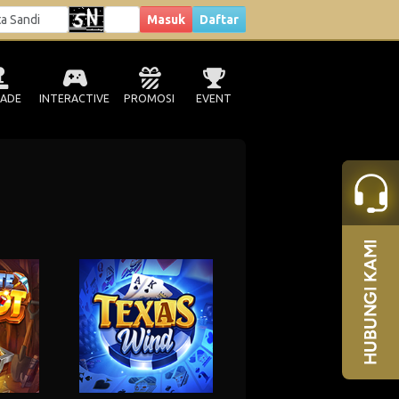
Masuk
Daftar
ADE
INTERACTIVE
PROMOSI
EVENT