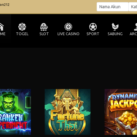
gon212
ME
TOGEL
SLOT
LIVE CASINO
SPORT
SABUNG
ARC