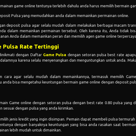
sli dengan peluang tinggi untuk mendapatkan Progessive Jackpot.
inan game online tentunya terlebih dahulu anda harus memilih bermain gam
eposit Pulsa yang memudahkan anda dalam memainkan permainan online.
gan deposit pulsa agar selalu mudah dalam melakukan berbagai macam trans
da dalam memainkan permainan tersebut. Oleh karena itu, Anda tidak bis
nan Anda dalam memainkan peran dan memilih agen game online terpercaya
n of Afrodita
Caucasian Wolf
Snow Gian
 Pulsa Rate Tertinggi
dinikmati dengan Daftar
Game Pulsa
dengan setoran pulsa best rate apapun
alamnya karena selalu menyenangkan dan menguntungkan untuk anda. Maka da
m cara agar selalu mudah dalam memainkannya, termasuk memilih Game 
 anda bisa mengetahui keuntungan bermain game online dengan deposit pulsa
rmain Game online dengan setoran pulsa dengan best rate 0.80 pulsa yang 
razil Farm
Troyan Gems
Anubis Obe
n sesuai dengan pulsa yang anda kirimkan.
lih jenis kredit yang ingin disimpan. Pemain dapat membeli pulsa termurah
. Tentunya dengan banyaknya keuntungan yang bisa anda rasakan saat bermai
nan lebih mudah untuk dimainkan.