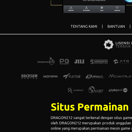
TENTANG KAMI
|
BANTUAN
|
Journey To The West
Go
Forest Treasures
Boo
Situs Permainan
DRAGON212 sangat terkenal dengan situs game d
oleh DRAGON212 merupakan produk unggulan di 