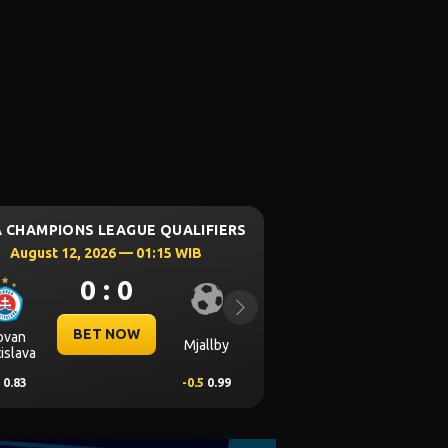
ch
Pirate Treasure
OTBALL F24 ELITE CLUB FRIENDLY
August 7, 2026 — 10:00 WIB
1 : 1
Next
BET NOW
e-
helsea
Manchester
United
0
-0.95
0.00
0.71
demy
Gems Rush