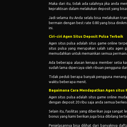
Maka dari itu, tidak ada salahnya jika anda 
kepraktisan dalam melakukan deposit yang bisa
Jadi selama itu Anda selalu bisa melakukan t
bermain dengan best rate 0.80 yang bisa dini
ini.
Ciri-ciri Agen Situs Deposit Pulsa Terbaik
Red Dragon Ways
Wi
Agen situs pulsa adalah situs game online ter
situs pulsa yang merupakan salah satu agen g
memudahkan untuk memainkan semua permaina
Ada beberapa alasan kenapa member setia kami
sudah lama dipercaya oleh ribuan pengguna dan
Tidak peduli berapa banyak pengguna menang
waktu beberapa menit.
Bagaimana Cara Mendapatkan Agen situs 
Agen situs pulsa adalah situs game online mu
dengan deposit 20 ribu saja anda semua berke
Lucky Punch
Li
Megaways
Me
Selain itu, fasilitas yang diberikan juga sang
bonus yang kami berikan juga bisa dibilang tert