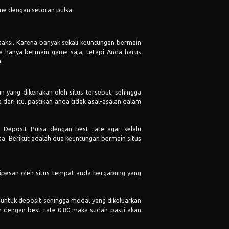
e dengan setoran pulsa.
aksi. Karena banyak sekali keuntungan bermain
a hanya bermain game saja, tetapi Anda harus
.
ts
Laplandia Train
 yang dikenakan oleh situs tersebut, sehingga
ri itu, pastikan anda tidak asal-asalan dalam
Deposit Pulsa dengan best rate agar selalu
. Berikut adalah dua keuntungan bermain situs
dipesan oleh situs tempat anda bergabung yang
lisk
Wild West Girls
 untuk deposit sehingga modal yang dikeluarkan
n dengan best rate 0.80 maka sudah pasti akan