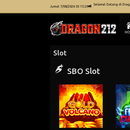
Selamat Datang di Dra
Jumat 7/08/2026 03:15:21
HO
Slot
SBO Slot