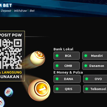
M BET
Deposit
Withdraw
Bet
illionaire
Lucky Clover
Lucky 77
Bank Lokal
BCA
Mandiri
CIMB
Danamon
E Money & Pulsa
DANA
OVO
Safari
Alice
Happy Fru
QRIS
Telkomsel