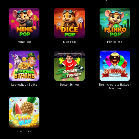
Mine Pop
Dice Pop
Plinko Pop
Leprechaun Strike
Soccer Striker
The Incredible Balloon
Machine
Fruit Blast