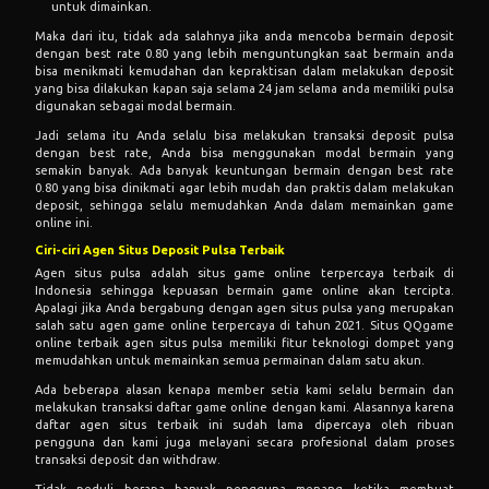
untuk dimainkan.
Maka dari itu, tidak ada salahnya jika anda mencoba bermain deposit
dengan best rate 0.80 yang lebih menguntungkan saat bermain anda
bisa menikmati kemudahan dan kepraktisan dalam melakukan deposit
yang bisa dilakukan kapan saja selama 24 jam selama anda memiliki pulsa
digunakan sebagai modal bermain.
Jadi selama itu Anda selalu bisa melakukan transaksi deposit pulsa
dengan best rate, Anda bisa menggunakan modal bermain yang
semakin banyak. Ada banyak keuntungan bermain dengan best rate
0.80 yang bisa dinikmati agar lebih mudah dan praktis dalam melakukan
deposit, sehingga selalu memudahkan Anda dalam memainkan game
online ini.
Ciri-ciri Agen Situs Deposit Pulsa Terbaik
Agen situs pulsa adalah situs game online terpercaya terbaik di
Indonesia sehingga kepuasan bermain game online akan tercipta.
Apalagi jika Anda bergabung dengan agen situs pulsa yang merupakan
salah satu agen game online terpercaya di tahun 2021. Situs QQgame
online terbaik agen situs pulsa memiliki fitur teknologi dompet yang
memudahkan untuk memainkan semua permainan dalam satu akun.
Ada beberapa alasan kenapa member setia kami selalu bermain dan
melakukan transaksi daftar game online dengan kami. Alasannya karena
daftar agen situs terbaik ini sudah lama dipercaya oleh ribuan
pengguna dan kami juga melayani secara profesional dalam proses
transaksi deposit dan withdraw.