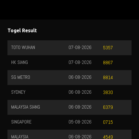
Togel Result
TOTO WUHAN
07-08-2026
5357
HK SIANG
07-08-2026
8867
SG METRO
06-08-2026
8814
SYDNEY
06-08-2026
3830
MALAYSIA SIANG
06-08-2026
6379
SINGAPORE
05-08-2026
0715
MALAYSIA
06-08-2026
4549