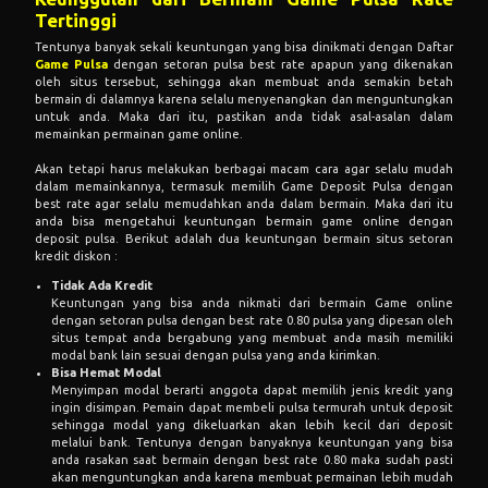
Tertinggi
Tentunya banyak sekali keuntungan yang bisa dinikmati dengan Daftar
Game Pulsa
dengan setoran pulsa best rate apapun yang dikenakan
oleh situs tersebut, sehingga akan membuat anda semakin betah
bermain di dalamnya karena selalu menyenangkan dan menguntungkan
untuk anda. Maka dari itu, pastikan anda tidak asal-asalan dalam
memainkan permainan game online.
Akan tetapi harus melakukan berbagai macam cara agar selalu mudah
dalam memainkannya, termasuk memilih Game Deposit Pulsa dengan
best rate agar selalu memudahkan anda dalam bermain. Maka dari itu
anda bisa mengetahui keuntungan bermain game online dengan
deposit pulsa. Berikut adalah dua keuntungan bermain situs setoran
kredit diskon :
Tidak Ada Kredit
Keuntungan yang bisa anda nikmati dari bermain Game online
dengan setoran pulsa dengan best rate 0.80 pulsa yang dipesan oleh
situs tempat anda bergabung yang membuat anda masih memiliki
modal bank lain sesuai dengan pulsa yang anda kirimkan.
Bisa Hemat Modal
Menyimpan modal berarti anggota dapat memilih jenis kredit yang
ingin disimpan. Pemain dapat membeli pulsa termurah untuk deposit
sehingga modal yang dikeluarkan akan lebih kecil dari deposit
melalui bank. Tentunya dengan banyaknya keuntungan yang bisa
anda rasakan saat bermain dengan best rate 0.80 maka sudah pasti
akan menguntungkan anda karena membuat permainan lebih mudah