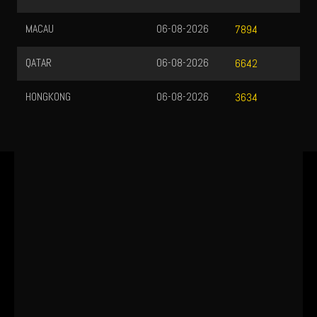
MACAU
06-08-2026
7894
QATAR
06-08-2026
6642
HONGKONG
06-08-2026
3634