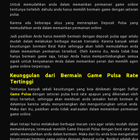
Untuk memudahkan anda dalam memainkan permainan game online
tentunya terlebih dahulu anda harus memilih bermain game dengan setoran
pulsa.
Karena ada beberapa situs yang menerapkan Deposit Pulsa yang
memudahkan anda dalam memainkan permainan online.
Jadi pastikan Anda harus memilih bermain dengan deposit pulsa agar selalu
mudah dalam melakukan berbagai macam transaksi. Karena banyak sekali
keuntungan bermain Best Rate sehingga akan lebih memudahkan anda
dalam memainkan permainan tersebut. Oleh karena itu, Anda tidak bisa
hanya bermain game saja, tetapi Anda harus mempertimbangkan semua
aspek untuk kenyamanan Anda dalam memainkan peran dan memilih agen
game online terpercaya.
Keunggulan dari Bermain Game Pulsa Rate
Tertinggi
Tentunya banyak sekali keuntungan yang bisa dinikmati dengan Daftar
Game Pulsa
dengan setoran pulsa best rate apapun yang dikenakan oleh
situs tersebut, sehingga akan membuat anda semakin betah bermain di
dalamnya karena selalu menyenangkan dan menguntungkan untuk anda.
Maka dari itu, pastikan anda tidak asal-asalan dalam memainkan permainan
game online.
Akan tetapi harus melakukan berbagai macam cara agar selalu mudah dalam
memainkannya, termasuk memilih Game Deposit Pulsa dengan best rate agar
selalu memudahkan anda dalam bermain. Maka dari itu anda bisa mengetahui
keuntungan bermain game online dengan deposit pulsa. Berikut adalah dua