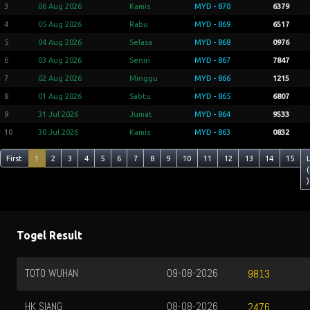
3
06 Aug 2026
Kamis
MYD - 870
6379
4
05 Aug 2026
Rabu
MYD - 869
6517
5
04 Aug 2026
Selasa
MYD - 868
0976
6
03 Aug 2026
Senin
MYD - 867
7847
7
02 Aug 2026
Minggu
MYD - 866
1215
8
01 Aug 2026
Sabtu
MYD - 865
6807
9
31 Jul 2026
Jumat
MYD - 864
9533
10
30 Jul 2026
Kamis
MYD - 863
0832
First
1
2
3
4
5
6
7
8
9
10
11
12
13
14
15
(
)
Togel Result
TOTO WUHAN
09-08-2026
9813
HK SIANG
08-08-2026
2476