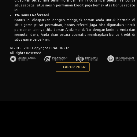
dibagikan setiap hari senin mulai dari jam 17.00 sampai selesai. Tentunya
situs sebagai situs mesin permainan kredit juga berhak atas bonus rebate
ini.
1% Bonus Referensi
Bonus ini didapatkan dengan mengajak teman anda untuk bermain di
situs game pusat permainan, bonus referral juga bisa digunakan untuk
permainan lainnya. Jika teman Anda mendaftar dengan kode id Anda dan
memutar dana, Anda akan secara otomatis membagikan bonus kredit di
situs game terbaik ini.
© 2015 - 2026 Copyright DRAGON212.
All Rights Reserved.
LAPOR PUSAT