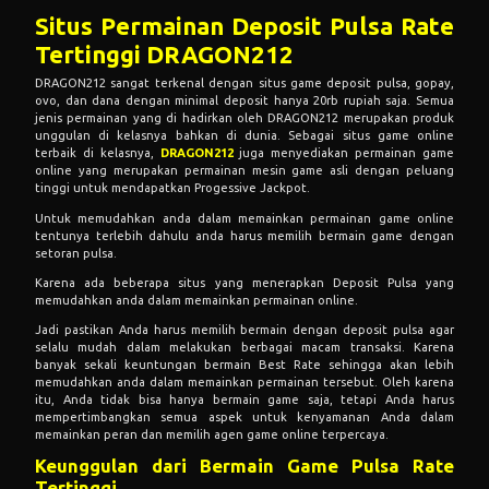
Situs Permainan Deposit Pulsa Rate
Tertinggi DRAGON212
DRAGON212 sangat terkenal dengan situs game deposit pulsa, gopay,
ovo, dan dana dengan minimal deposit hanya 20rb rupiah saja. Semua
jenis permainan yang di hadirkan oleh DRAGON212 merupakan produk
unggulan di kelasnya bahkan di dunia. Sebagai situs game online
terbaik di kelasnya,
DRAGON212
juga menyediakan permainan game
online yang merupakan permainan mesin game asli dengan peluang
tinggi untuk mendapatkan Progessive Jackpot.
Untuk memudahkan anda dalam memainkan permainan game online
tentunya terlebih dahulu anda harus memilih bermain game dengan
setoran pulsa.
Karena ada beberapa situs yang menerapkan Deposit Pulsa yang
memudahkan anda dalam memainkan permainan online.
Jadi pastikan Anda harus memilih bermain dengan deposit pulsa agar
selalu mudah dalam melakukan berbagai macam transaksi. Karena
banyak sekali keuntungan bermain Best Rate sehingga akan lebih
memudahkan anda dalam memainkan permainan tersebut. Oleh karena
itu, Anda tidak bisa hanya bermain game saja, tetapi Anda harus
mempertimbangkan semua aspek untuk kenyamanan Anda dalam
memainkan peran dan memilih agen game online terpercaya.
Keunggulan dari Bermain Game Pulsa Rate
Tertinggi