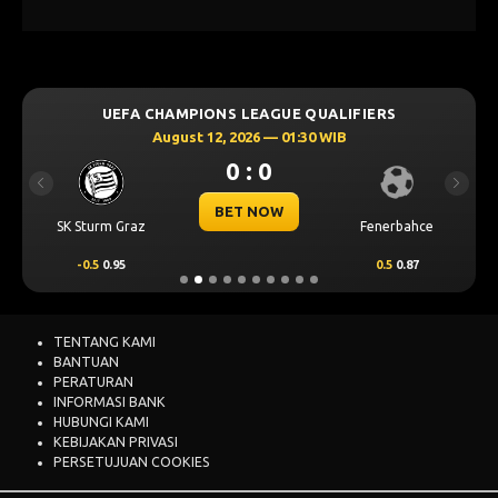
UEFA CHAMPIONS LEAGUE QUALIFIERS
August 12, 2026 — 01:30 WIB
0 : 0
Previous
Next
BET NOW
SK Sturm Graz
Fenerbahce
-0.5
0.95
0.5
0.87
TENTANG KAMI
BANTUAN
PERATURAN
INFORMASI BANK
HUBUNGI KAMI
KEBIJAKAN PRIVASI
PERSETUJUAN COOKIES