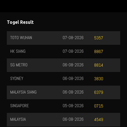
Togel Result
TOTO WUHAN
07-08-2026
5357
HK SIANG
07-08-2026
8867
SG METRO
06-08-2026
8814
SYDNEY
06-08-2026
3830
MALAYSIA SIANG
06-08-2026
6379
SINGAPORE
05-08-2026
0715
MALAYSIA
06-08-2026
4549